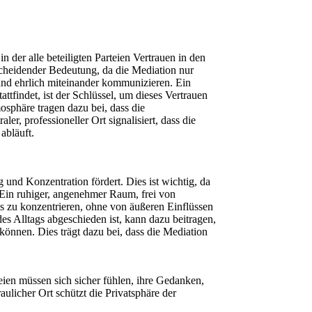
n der alle beteiligten Parteien Vertrauen in den
scheidender Bedeutung, da die Mediation nur
 und ehrlich miteinander kommunizieren. Ein
ttfindet, ist der Schlüssel, um dieses Vertrauen
osphäre tragen dazu bei, dass die
ler, professioneller Ort signalisiert, dass die
 abläuft.
 und Konzentration fördert. Dies ist wichtig, da
 Ein ruhiger, angenehmer Raum, frei von
ss zu konzentrieren, ohne von äußeren Einflüssen
es Alltags abgeschieden ist, kann dazu beitragen,
 können. Dies trägt dazu bei, dass die Mediation
teien müssen sich sicher fühlen, ihre Gedanken,
ulicher Ort schützt die Privatsphäre der