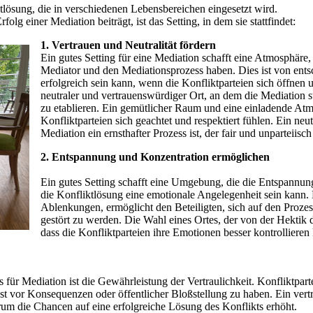
tlösung, die in verschiedenen Lebensbereichen eingesetzt wird.
lg einer Mediation beiträgt, ist das Setting, in dem sie stattfindet:
1. Vertrauen und Neutralität fördern
Ein gutes Setting für eine Mediation schafft eine Atmosphäre, i
Mediator und den Mediationsprozess haben. Dies ist von ent
erfolgreich sein kann, wenn die Konfliktparteien sich öffnen
neutraler und vertrauenswürdiger Ort, an dem die Mediation sta
zu etablieren. Ein gemütlicher Raum und eine einladende Atm
Konfliktparteien sich geachtet und respektiert fühlen. Ein neutra
Mediation ein ernsthafter Prozess ist, der fair und unparteiisch
2. Entspannung und Konzentration ermöglichen
Ein gutes Setting schafft eine Umgebung, die die Entspannung
die Konfliktlösung eine emotionale Angelegenheit sein kann.
Ablenkungen, ermöglicht den Beteiligten, sich auf den Proze
gestört zu werden. Die Wahl eines Ortes, der von der Hektik d
dass die Konfliktparteien ihre Emotionen besser kontrollieren
gs für Mediation ist die Gewährleistung der Vertraulichkeit. Konfliktpar
 vor Konsequenzen oder öffentlicher Bloßstellung zu haben. Ein vertra
um die Chancen auf eine erfolgreiche Lösung des Konflikts erhöht.