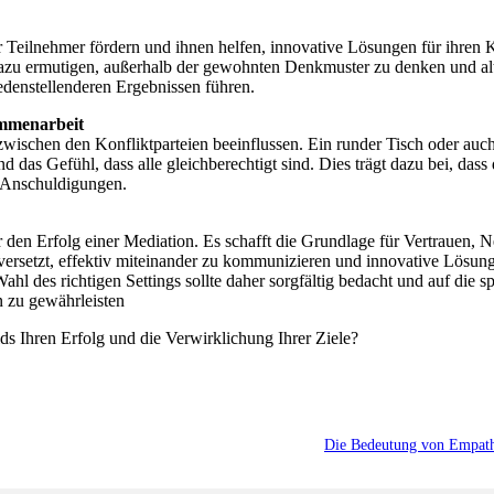
er Teilnehmer fördern und ihnen helfen, innovative Lösungen für ihren K
 dazu ermutigen, außerhalb der gewohnten Denkmuster zu denken und al
edenstellenderen Ergebnissen führen.
ammenarbeit
zwischen den Konfliktparteien beeinflussen. Ein runder Tisch oder auch
 das Gefühl, dass alle gleichberechtigt sind. Dies trägt dazu bei, da
e Anschuldigungen.
ür den Erfolg einer Mediation. Es schafft die Grundlage für Vertrauen, N
 versetzt, effektiv miteinander zu kommunizieren und innovative Lösung
ahl des richtigen Settings sollte daher sorgfältig bedacht und auf die s
 zu gewährleisten
lds Ihren Erfolg und die Verwirklichung Ihrer Ziele?
Die Bedeutung von Empathi