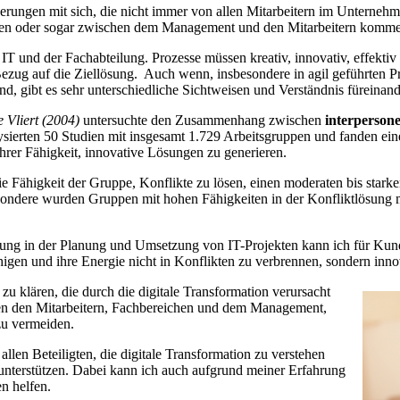
erungen mit sich, die nicht immer von allen Mitarbeitern im Unterneh
ngen oder sogar zwischen dem Management und den Mitarbeitern komm
 IT und der Fachabteilung. Prozesse müssen kreativ, innovativ, effektiv
in Bezug auf die Ziellösung. Auch wenn, insbesondere in agil geführten
sind, gibt es sehr unterschiedliche Sichtweisen und Verständnis füreinand
 Vliert (2004)
untersuchte den Zusammenhang zwischen
interpersone
ysierten 50 Studien mit insgesamt 1.729 Arbeitsgruppen und fanden e
ihrer Fähigkeit, innovative Lösungen zu generieren.
ie Fähigkeit der Gruppe, Konflikte zu lösen, einen moderaten bis star
esondere wurden Gruppen mit hohen Fähigkeiten in der Konfliktlösung 
ahrung in der Planung und Umsetzung von IT-Projekten kann ich für Ku
higen und ihre Energie nicht in Konflikten zu verbrennen, sondern inn
 zu klären, die durch die digitale Transformation verursacht
hen den Mitarbeitern, Fachbereichen und dem Management,
zu vermeiden.
 allen Beteiligten, die digitale Transformation zu verstehen
unterstützen. Dabei kann ich auch aufgrund meiner Erfahrung
n helfen.